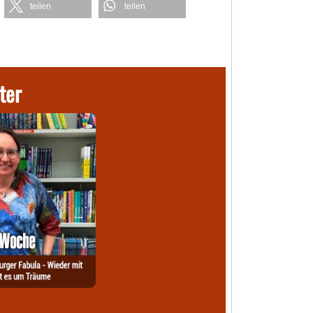
teilen
teilen
ter