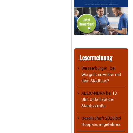
Lesermeinung
Wasserburger_
bei
Wie geht es weiter mit
dem Stadtbus?
ALEXANDRA
bei
13
Uhr: Unfall auf der
Staatsstraße
Gesellschaft 2026
bei
Hoppala, angefahren