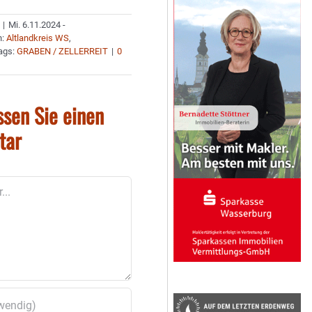
|
Mi. 6.11.2024 -
n:
Altlandkreis WS
,
ags:
GRABEN / ZELLERREIT
|
0
ssen Sie einen
tar