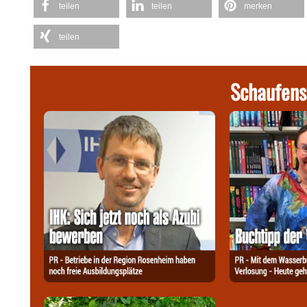
teilen
teilen
merken
teilen
Schaufens