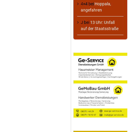
4×4
bei
Hoppala,
angefahren
J
bei
13 Uhr: Unfall
auf der Staatsstraße