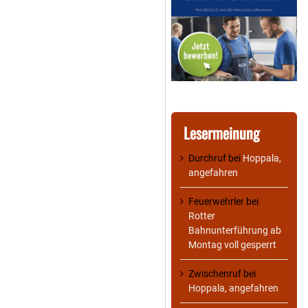
Lesermeinung
Durchruf
bei
Hoppala,
angefahren
Feuerwehrler
bei
Rotter
Bahnunterführung ab
Montag voll gesperrt
Zwischenruf
bei
Hoppala, angefahren