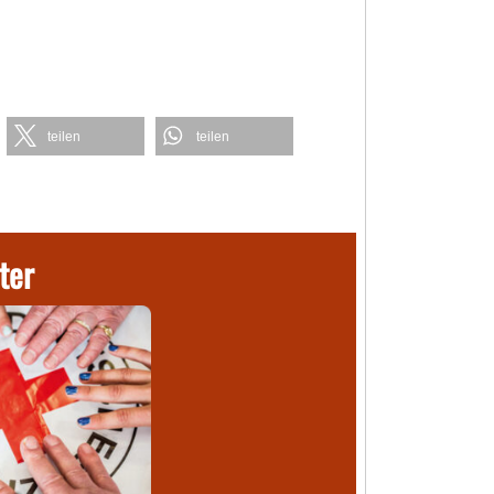
teilen
teilen
ter