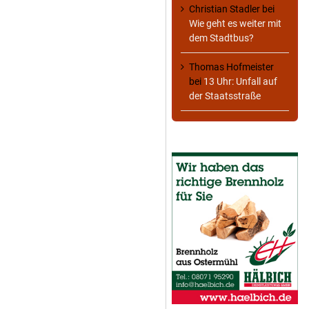
Christian Stadler
bei
Wie geht es weiter mit
dem Stadtbus?
Thomas Hofmeister
bei
13 Uhr: Unfall auf
der Staatsstraße