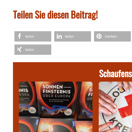
Teilen Sie diesen Beitrag!
teilen
teilen
merken
teilen
Schaufens