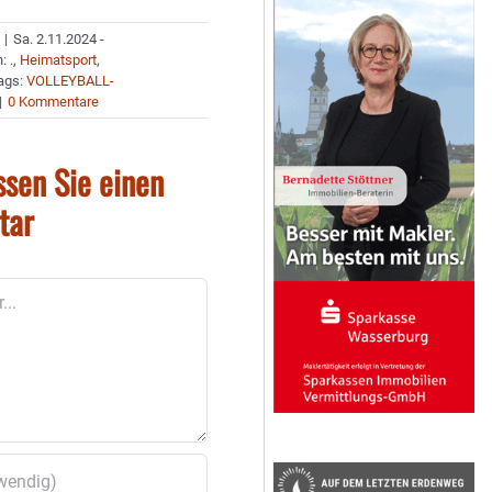
|
Sa. 2.11.2024 -
n:
.
,
Heimatsport
,
ags:
VOLLEYBALL-
|
0 Kommentare
ssen Sie einen
tar