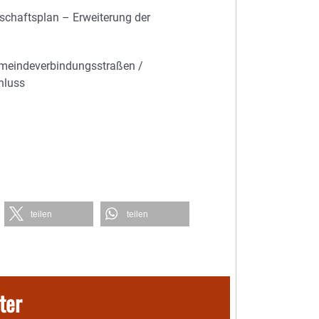
schaftsplan – Erweiterung der
emeindeverbindungsstraßen /
luss
teilen
teilen
ter