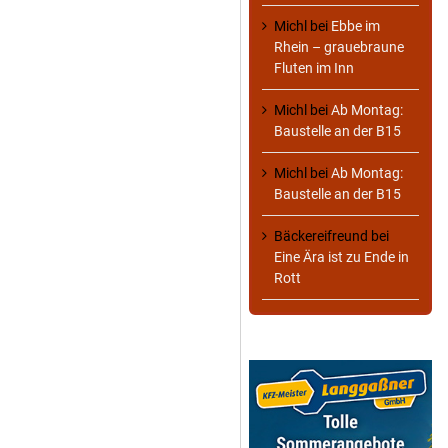
Michl
bei
Ebbe im
Rhein – grauebraune
Fluten im Inn
Michl
bei
Ab Montag:
Baustelle an der B15
Michl
bei
Ab Montag:
Baustelle an der B15
Bäckereifreund
bei
Eine Ära ist zu Ende in
Rott