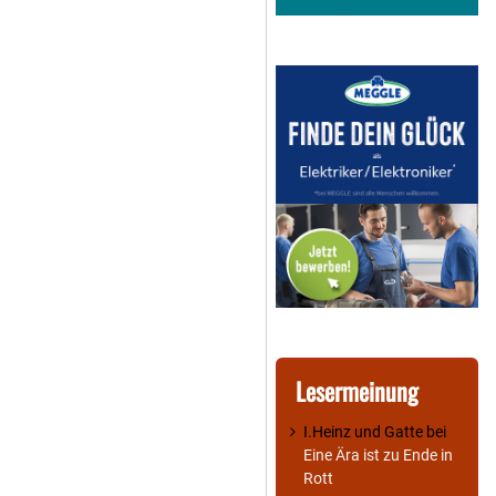
Lesermeinung
I.Heinz und Gatte
bei
Eine Ära ist zu Ende in
Rott