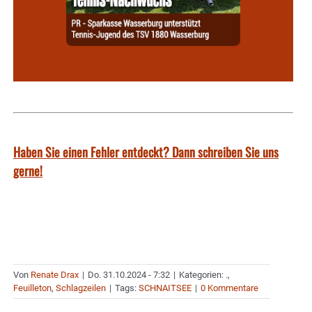
Haben Sie einen Fehler entdeckt? Dann schreiben Sie uns
gerne!
Von
Renate Drax
|
Do. 31.10.2024 - 7:32
|
Kategorien:
.
,
Feuilleton
,
Schlagzeilen
|
Tags:
SCHNAITSEE
|
0 Kommentare