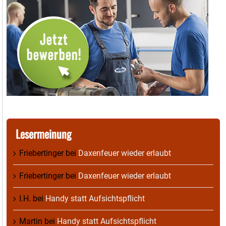
Lesermeinung
Friebertinger
bei
Daxenfeuer wieder erlaubt
Friebertinger
bei
Daxenfeuer wieder erlaubt
I.H.
bei
Handy statt Aufsichtspflicht
Martin
bei
Handy statt Aufsichtspflicht