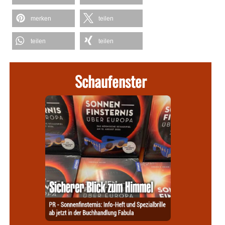
merken
teilen
teilen
teilen
Schaufenster