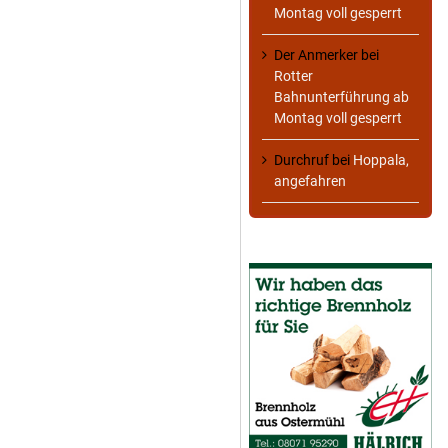
Montag voll gesperrt
Der Anmerker
bei
Rotter
Bahnunterführung ab
Montag voll gesperrt
Durchruf
bei
Hoppala,
angefahren