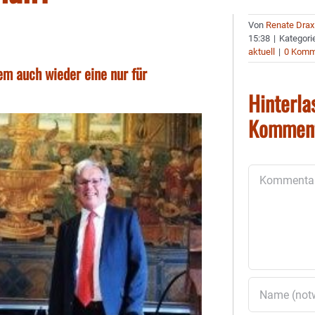
Von
Renate Drax
15:38
|
Kategori
aktuell
|
0 Komm
m auch wieder eine nur für
Hinterla
Kommen
Kommentar