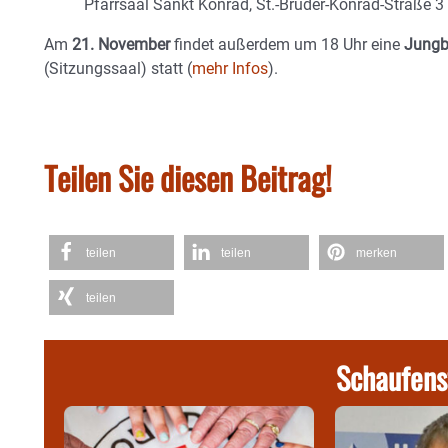
Pfarrsaal Sankt Konrad, St.-Bruder-Konrad-Straße 3
Am
21. November
findet außerdem um 18 Uhr eine
Jungb
(Sitzungssaal) statt (
mehr Infos
).
Teilen Sie diesen Beitrag!
teilen
teilen
merken
teilen
Schaufens