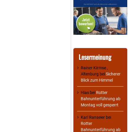
Lesermeinung
Rainer Kirmse ,
Altenburg
bei
Sicherer
Blick zum Himmel
Hias
bei
Rotter
Bahnunterführung ab
Montag voll gesperrt
Karl Ranseier
bei
Rotter
Bahnunterführung ab