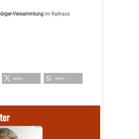
ürger-Versammlung
im Rathaus
teilen
teilen
ter