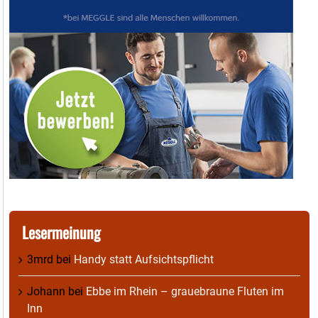
Lesermeinung
3mrd
bei
Handy statt Aufsichtspflicht
Johann
bei
Ebbe im Rhein – grauebraune Fluten im
Inn