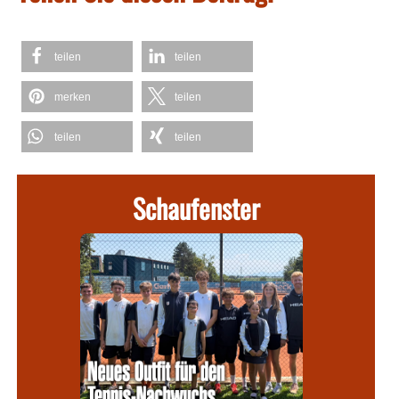
teilen
teilen
merken
teilen
teilen
teilen
Schaufenster