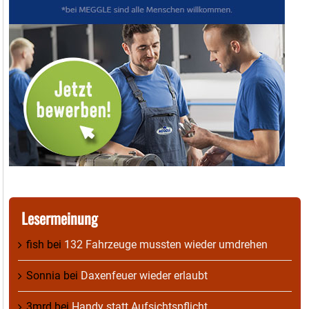
Lesermeinung
fish
bei
132 Fahrzeuge mussten wieder umdrehen
Sonnia
bei
Daxenfeuer wieder erlaubt
3mrd
bei
Handy statt Aufsichtspflicht