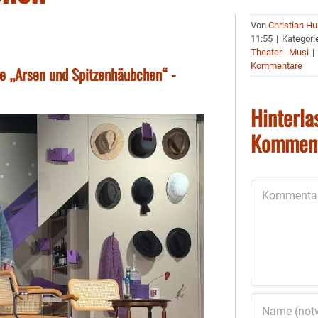
Von
Christian H
11:55
|
Kategori
Theater - Musi
|
Kommentare
ie „Arsen und Spitzenhäubchen“ -
Hinterla
Kommen
Kommentar