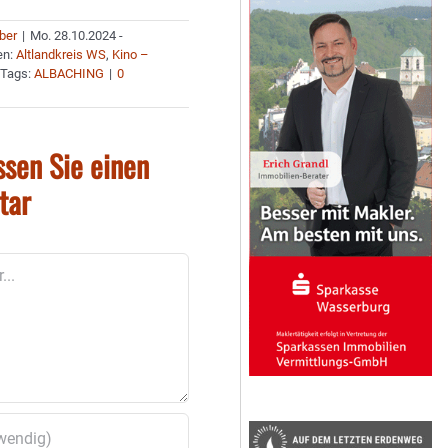
uber
|
Mo. 28.10.2024 -
en:
Altlandkreis WS
,
Kino –
Tags:
ALBACHING
|
0
ssen Sie einen
tar