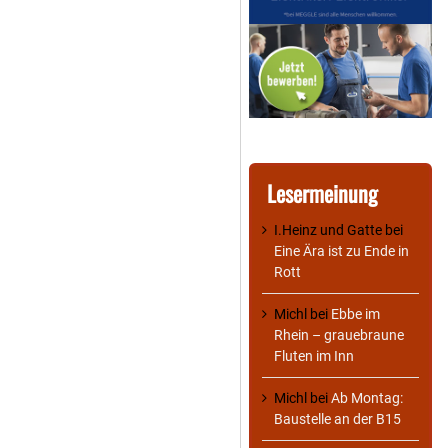
Lesermeinung
I.Heinz und Gatte
bei
Eine Ära ist zu Ende in
Rott
Michl
bei
Ebbe im
Rhein – grauebraune
Fluten im Inn
Michl
bei
Ab Montag:
Baustelle an der B15