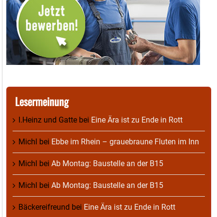
Lesermeinung
I.Heinz und Gatte
bei
Eine Ära ist zu Ende in Rott
Michl
bei
Ebbe im Rhein – grauebraune Fluten im Inn
Michl
bei
Ab Montag: Baustelle an der B15
Michl
bei
Ab Montag: Baustelle an der B15
Bäckereifreund
bei
Eine Ära ist zu Ende in Rott