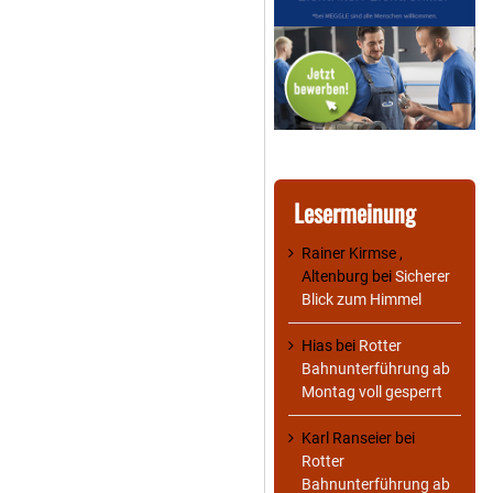
Lesermeinung
Rainer Kirmse ,
Altenburg
bei
Sicherer
Blick zum Himmel
Hias
bei
Rotter
Bahnunterführung ab
Montag voll gesperrt
Karl Ranseier
bei
Rotter
Bahnunterführung ab