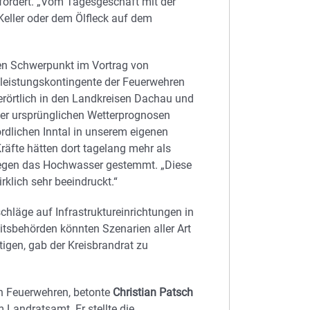
ordert. „Vom Tagesgeschäft mit der
eller oder dem Ölfleck auf dem
en Schwerpunkt im Vortrag von
eleistungskontingente der Feuerwehren
rörtlich in den Landkreisen Dachau und
der ursprünglichen Wetterprognosen
rdlichen Inntal in unserem eigenen
räfte hätten dort tagelang mehr als
gegen das Hochwasser gestemmt. „Diese
klich sehr beeindruckt.“
chläge auf Infrastruktureinrichtungen in
itsbehörden könnten Szenarien aller Art
tigen, gab der Kreisbrandrat zu
en Feuerwehren, betonte
Christian Patsch
 Landratsamt. Er stellte die