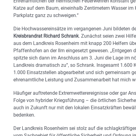
Ehrenamtlichen der heimischen Feuerwehren konstant gef
Katze auf dem Baum, eineinhalb Zentimetern Wasser im K
Parkplatz ganz zu schweigen.“
Die Hochwassereinsätze im vergangenen Juni bildeten d
Kreisbrandrat Richard Schrank
. Zunächst seien zwei Hilf
aus dem Landkreis Rosenheim mit knapp 200 Helfern übe
Pfaffenhofen an der Ilm eingesetzt gewesen. „Entgegen 
spitzte sich dann im Anschluss am 3. Juni die Lage im nö
Landkreis dramatisch zu“, so Schrank. Insgesamt 1.600 K
1.000 Einsatzstellen abgearbeitet und sich gemeinsam 
ehrenamtliche Leistung und Zusammenarbeit hat mich wir
Häufiger auftretende Extremwetterereignisse oder gar Ans
Folge von hybrider Kriegsführung – die örtlichen Sicherhe
auch in Zukunft nur mit den lokalen Einsatzkräften bewäl
bedenken.
Der Landkreis Rosenheim sei stolz auf die schlagkräftig
vom Sachgebiet für öffentliche Sicherheit und Ordnung im