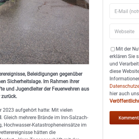
Mit der Nu
erklären Sie 
und Verarbeit
diese Website
erereignisse, Beleidigungen gegenüber
Informationen
en Sicherheitslage. Im Rahmen ihrer
Datenschutze
fte und Jugendleiter der Feuerwehren aus
hier auch un
 zurück.
Veröffentlic
 2023 aufgehört hatte: Mit vielen
l
. Gleich mehrere Brände im Inn-Salzach-
ng, Hochwasser-Katastropheneinsätze im
etterereignisse hätten die