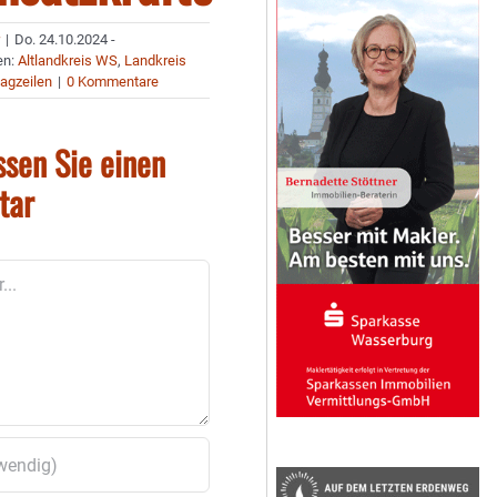
r
|
Do. 24.10.2024 -
en:
Altlandkreis WS
,
Landkreis
agzeilen
|
0 Kommentare
ssen Sie einen
tar