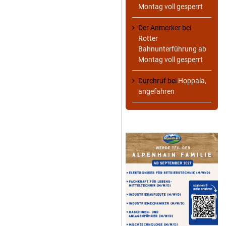
Montag voll gesperrt
Der Anmerker
bei
Rotter
Bahnunterführung ab
Montag voll gesperrt
Durchruf
bei
Hoppala,
angefahren