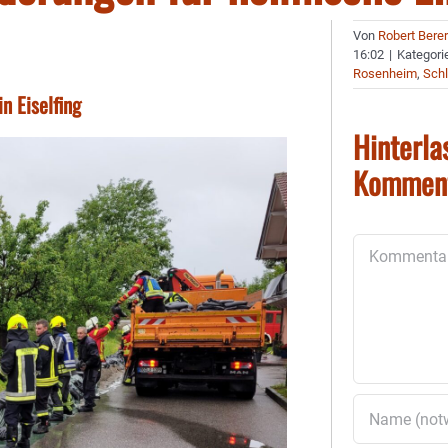
Von
Robert Bere
16:02
|
Kategori
Rosenheim
,
Schl
n Eiselfing
Hinterla
Kommen
Kommentar