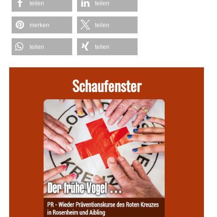
teilen
teilen
merken
teilen
teilen
teilen
Schaufenster