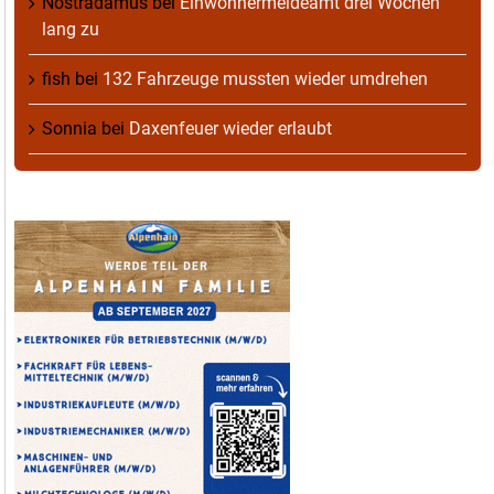
Nostradamus
bei
Einwohnermeldeamt drei Wochen
lang zu
fish
bei
132 Fahrzeuge mussten wieder umdrehen
Sonnia
bei
Daxenfeuer wieder erlaubt