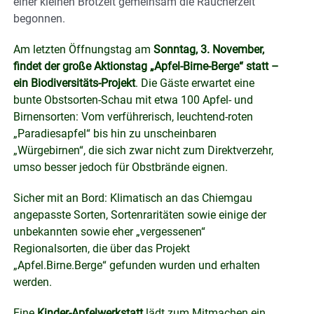
einer kleinen Brotzeit gemeinsam die Räucherzeit
begonnen.
Am letzten Öffnungstag am
Sonntag, 3. November,
findet der große Aktionstag „Apfel-Birne-Berge“ statt –
ein Biodiversitäts-Projekt
. Die Gäste erwartet eine
bunte Obstsorten-Schau mit etwa 100 Apfel- und
Birnensorten: Vom verführerisch, leuchtend-roten
„Paradiesapfel“ bis hin zu unscheinbaren
„Würgebirnen“, die sich zwar nicht zum Direktverzehr,
umso besser jedoch für Obstbrände eignen.
Sicher mit an Bord: Klimatisch an das Chiemgau
angepasste Sorten, Sortenraritäten sowie einige der
unbekannten sowie eher „vergessenen“
Regionalsorten, die über das Projekt
„Apfel.Birne.Berge“ gefunden wurden und erhalten
werden.
Eine
Kinder-Apfelwerkstatt
lädt zum Mitmachen ein