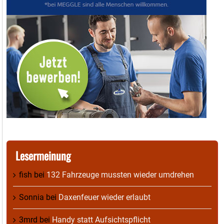
Lesermeinung
fish
bei
132 Fahrzeuge mussten wieder umdrehen
Sonnia
bei
Daxenfeuer wieder erlaubt
3mrd
bei
Handy statt Aufsichtspflicht