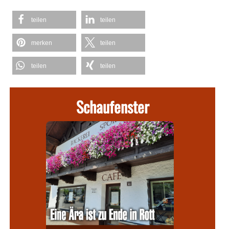
teilen
teilen
merken
teilen
teilen
teilen
Schaufenster