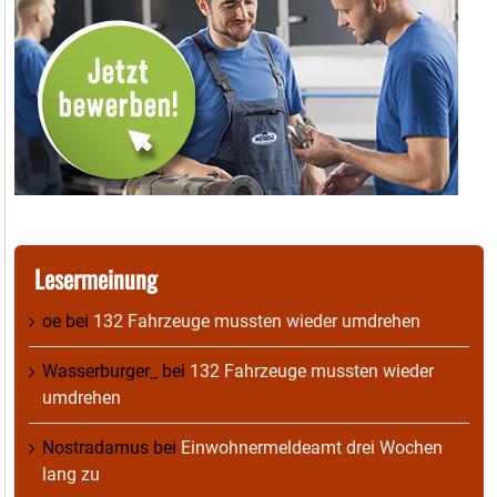
Lesermeinung
oe
bei
132 Fahrzeuge mussten wieder umdrehen
Wasserburger_
bei
132 Fahrzeuge mussten wieder
umdrehen
Nostradamus
bei
Einwohnermeldeamt drei Wochen
lang zu