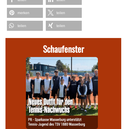
teilen
teilen
merken
teilen
teilen
teilen
Schaufenster