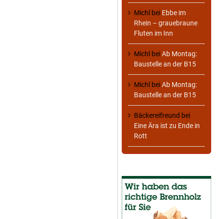
Michl
bei
Ebbe im
Rhein – grauebraune
Fluten im Inn
Michl
bei
Ab Montag:
Baustelle an der B15
Michl
bei
Ab Montag:
Baustelle an der B15
Bäckereifreund
bei
Eine Ära ist zu Ende in
Rott