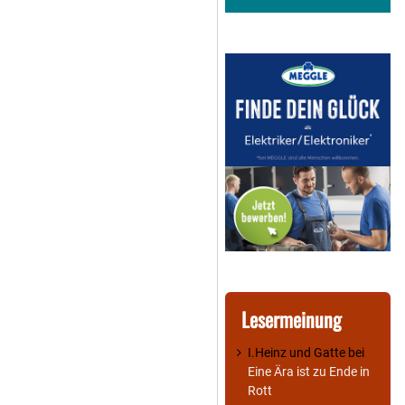
Lesermeinung
I.Heinz und Gatte
bei
Eine Ära ist zu Ende in
Rott