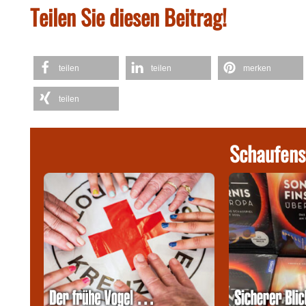
Teilen Sie diesen Beitrag!
teilen
teilen
merken
teilen
Schaufens