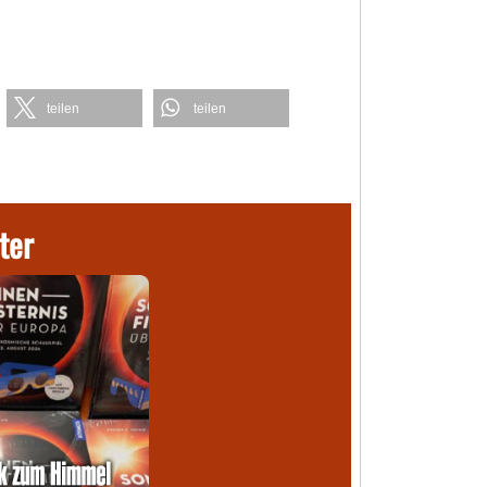
teilen
teilen
ter