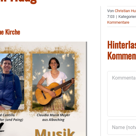
Von
Christian H
7:03
|
Kategorie
Kommentare
he Kirche
Hinterla
Kommen
Kommentar