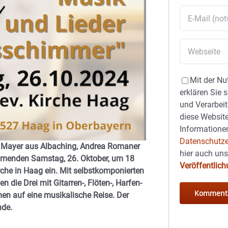
Mit der Nu
erklären Sie 
und Verarbeit
diese Website
Informationen
Datenschutze
a Mayer aus Albaching, Andrea Romaner
hier auch un
mmenden Samstag, 26. Oktober, um 18
Veröffentlic
rche in Haag ein. Mit selbstkomponierten
die Drei mit Gitarren-, Flöten-, Harfen-
n auf eine musikalische Reise. Der
nde.