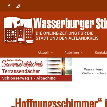
Skip
Facebook
Instagram
to
content
Aktuell
Rubriken
Kontakt
„Hoffnungsschimmer“ 