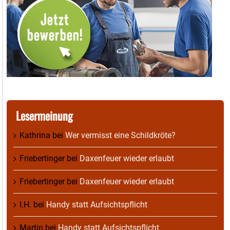
Lesermeinung
Kathrina
bei
Wer vermisst eine Schildkröte?
Friebertinger
bei
Daxenfeuer wieder erlaubt
Friebertinger
bei
Daxenfeuer wieder erlaubt
I.H.
bei
Handy statt Aufsichtspflicht
Martin
bei
Handy statt Aufsichtspflicht