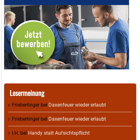
Lesermeinung
Friebertinger
bei
Daxenfeuer wieder erlaubt
Friebertinger
bei
Daxenfeuer wieder erlaubt
I.H.
bei
Handy statt Aufsichtspflicht