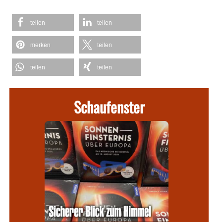
teilen
teilen
merken
teilen
teilen
teilen
Schaufenster