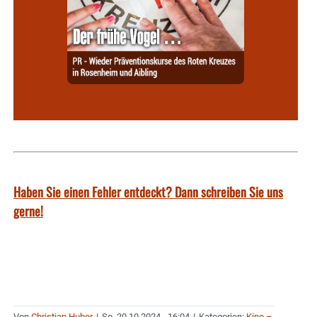
Haben Sie einen Fehler entdeckt? Dann schreiben Sie uns
gerne!
Von
Christian Huber
|
So. 20.10.2024 - 16:04
|
Kategorien:
Kino –