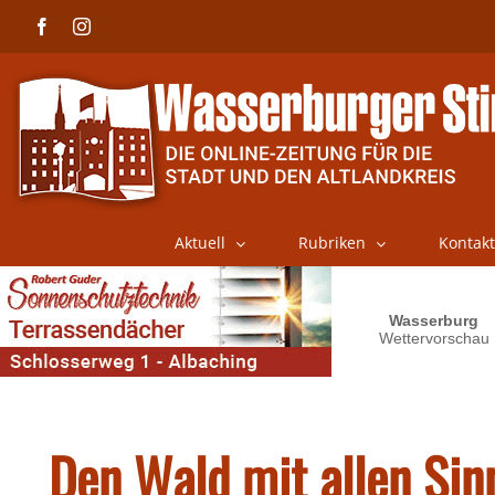
Skip
Facebook
Instagram
to
content
Aktuell
Rubriken
Kontakt
Den Wald mit allen Sin