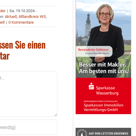
bler
|
Sa. 19.10.2024 -
en:
Aktuell
,
Altlandkreis WS
,
ell
|
0 Kommentare
ssen Sie einen
tar