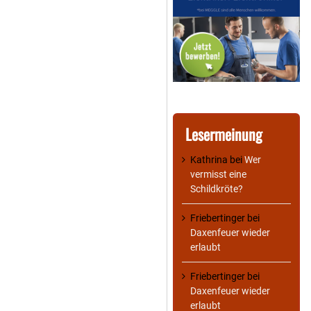
Lesermeinung
Kathrina
bei
Wer
vermisst eine
Schildkröte?
Friebertinger
bei
Daxenfeuer wieder
erlaubt
Friebertinger
bei
Daxenfeuer wieder
erlaubt