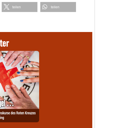
teilen
teilen
ter