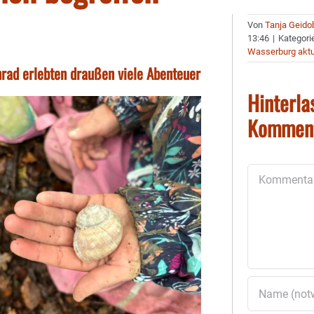
Von
Tanja Geido
13:46
|
Kategori
Wasserburg aktu
nrad erlebten draußen viele Abenteuer
Hinterla
Kommen
Kommentar