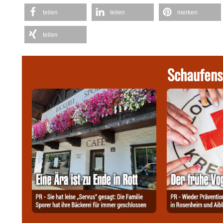
teilen
teilen
merken
teilen
Schaufens