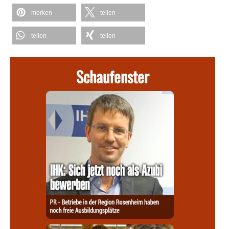
merken
teilen
teilen
teilen
Schaufenster