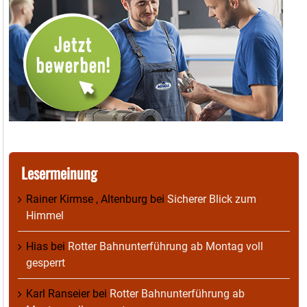
Lesermeinung
Rainer Kirmse , Altenburg
bei
Sicherer Blick zum
Himmel
Hias
bei
Rotter Bahnunterführung ab Montag voll
gesperrt
Karl Ranseier
bei
Rotter Bahnunterführung ab