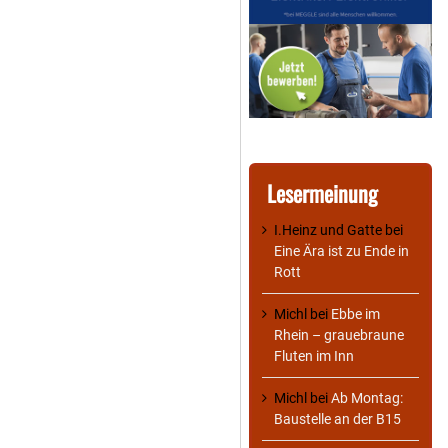
Lesermeinung
I.Heinz und Gatte
bei
Eine Ära ist zu Ende in
Rott
Michl
bei
Ebbe im
Rhein – grauebraune
Fluten im Inn
Michl
bei
Ab Montag:
Baustelle an der B15