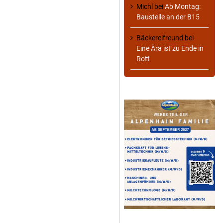
Michl
bei
Ab Montag:
Baustelle an der B15
Bäckereifreund
bei
Eine Ära ist zu Ende in
Rott