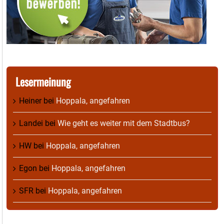
Lesermeinung
Heiner
bei
Hoppala, angefahren
Landei
bei
Wie geht es weiter mit dem Stadtbus?
HW
bei
Hoppala, angefahren
Egon
bei
Hoppala, angefahren
SFR
bei
Hoppala, angefahren