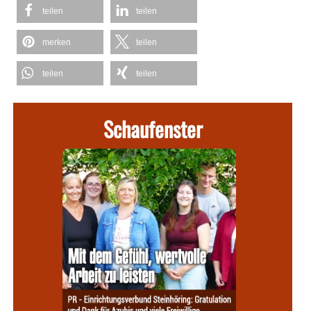
teilen
teilen
merken
teilen
teilen
teilen
Schaufenster