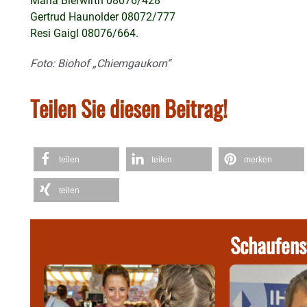
Maria Bierwirth 08076/428
Gertrud Haunolder 08072/777
Resi Gaigl 08076/664.
Foto: Biohof „Chiemgaukorn“
Teilen Sie diesen Beitrag!
teilen
teilen
merken
teilen
Schaufens