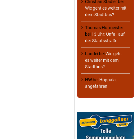
Christian Stadler
bei
Wie geht es weiter mit
dem Stadtbus?
Thomas Hofmeister
bei
13 Uhr: Unfall auf
der Staatsstraße
Landei
bei
Wie geht
es weiter mit dem
Stadtbus?
HW
bei
Hoppala,
angefahren