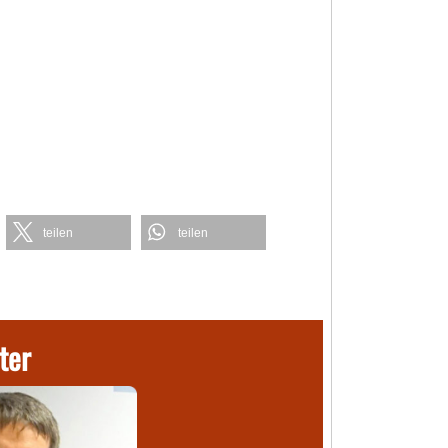
teilen
teilen
ter