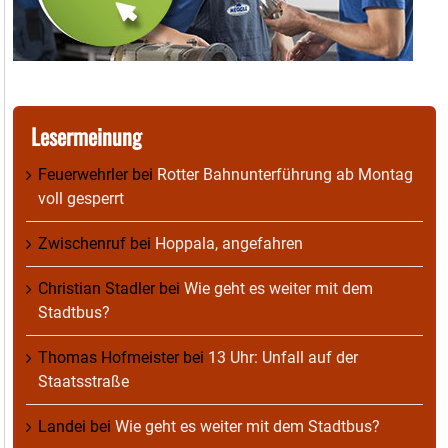
Lesermeinung
Feuerwehrler
bei
Rotter Bahnunterführung ab Montag
voll gesperrt
Zwischenruf
bei
Hoppala, angefahren
Christian Stadler
bei
Wie geht es weiter mit dem
Stadtbus?
Thomas Hofmeister
bei
13 Uhr: Unfall auf der
Staatsstraße
Landei
bei
Wie geht es weiter mit dem Stadtbus?