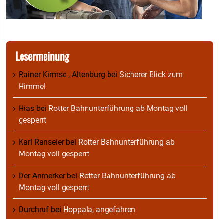
Lesermeinung
Rainer Kirmse , Altenburg
bei
Sicherer Blick zum
Himmel
Hias
bei
Rotter Bahnunterführung ab Montag voll
gesperrt
Karl Ranseier
bei
Rotter Bahnunterführung ab
Montag voll gesperrt
Der Anmerker
bei
Rotter Bahnunterführung ab
Montag voll gesperrt
Durchruf
bei
Hoppala, angefahren