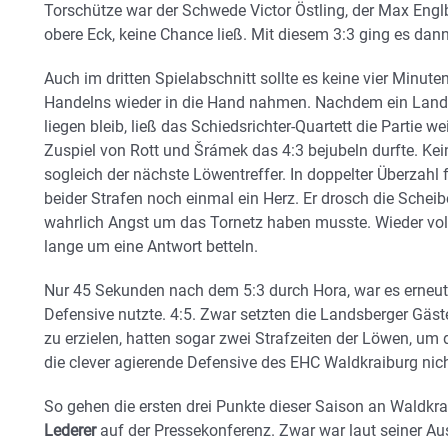
Torschütze war der Schwede Victor Östling, der Max Englb
obere Eck, keine Chance ließ. Mit diesem 3:3 ging es dann 
Auch im dritten Spielabschnitt sollte es keine vier Minut
Handelns wieder in die Hand nahmen. Nachdem ein Landsb
liegen bleib, ließ das Schiedsrichter-Quartett die Partie we
Zuspiel von Rott und Šrámek das 4:3 bejubeln durfte. Kei
sogleich der nächste Löwentreffer. In doppelter Überzahl 
beider Strafen noch einmal ein Herz. Er drosch die Scheib
wahrlich Angst um das Tornetz haben musste. Wieder vollz
lange um eine Antwort betteln.
Nur 45 Sekunden nach dem 5:3 durch Hora, war es erneut Ö
Defensive nutzte. 4:5. Zwar setzten die Landsberger Gäst
zu erzielen, hatten sogar zwei Strafzeiten der Löwen, um 
die clever agierende Defensive des EHC Waldkraiburg ni
So gehen die ersten drei Punkte dieser Saison an Waldkrai
Lederer
auf der Pressekonferenz. Zwar war laut seiner Aus