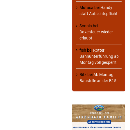
Mufasa
bei
Handy
statt Aufsichtspflicht
Sonnia
bei
Daxenfeuer wieder
erlaubt
fish
bei
Rotter
Bahnunterführung ab
Montag voll gesperrt
Bitz
bei
Ab Montag:
Baustelle an der B15