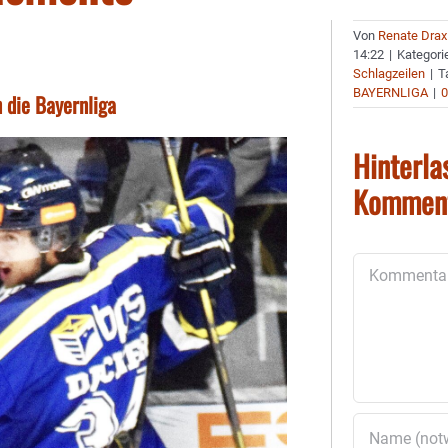
Von
Renate Drax
14:22
|
Kategori
Schlagzeilen
|
T
BAYERNLIGA
|
 die Bayernliga
Hinterla
Kommen
Kommentar