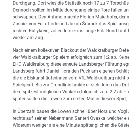
Durchgang. Dort wies die Statistik noch 17 zu 7 Torschü
Dennoch sollten im Mitteldurchgang einige Tore fallen un
schwappen. Den Anfang machte Florian Maierhofer, der n
Zuspiel von Felix Lode und Jakub Šrámek das Spiel ausglic
rechten Bullykreis, vollendete er ins lange Eck. Rund fü
wieder am Zug.
Nach einem kollektiven Blackout der Waldkraiburger Defen
vier Waldkraiburger Spielern erfolgreich zum 1:2 ab. Kein
EHC Waldkraiburg diese erneute Landsberger Führung egal
Landsberg führt Daniel Hora den Puck am eigenen Schläger
die die Eiskunstläuferinnen vom VfL Waldkraiburg nicht b
Spielgerät. Bis zur Grundlinie tankte er sich durch das Dri
dem spitzest möglichen Winkel erfolgreich zum 2:2 ab – 
später sollten die Löwen zum ersten Mal in diesem Spiel, 
In Überzahl bauen die Löwen schnell über Hora und Vogl a
rechts auf seinen Nebenmann Santeri Ovaska, welcher eisk
Widerum weniger als eine Minute später glichen die Gäst