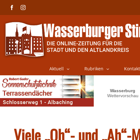
Skip
Facebook
Instagram
to
content
Aktuell
Rubriken
Kontakt
Viele „Oh“- und „Ah“-