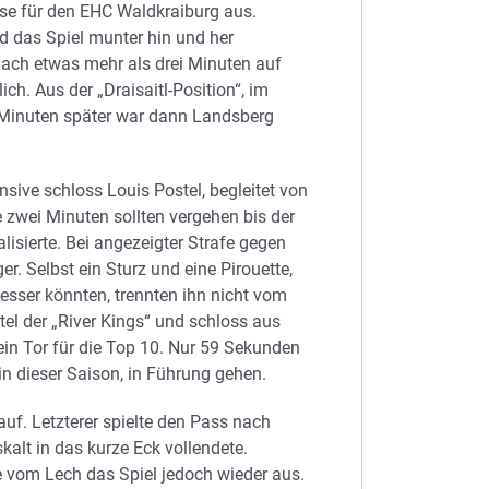
sse für den EHC Waldkraiburg aus.
d das Spiel munter hin und her
ach etwas mehr als drei Minuten auf
h. Aus der „Draisaitl-Position“, im
nf Minuten später war dann Landsberg
sive schloss Louis Postel, begleitet von
e zwei Minuten sollten vergehen bis der
isierte. Bei angezeigter Strafe gegen
. Selbst ein Sturz und eine Pirouette,
esser könnten, trennten ihn nicht vom
ttel der „River Kings“ und schloss aus
ein Tor für die Top 10. Nur 59 Sekunden
in dieser Saison, in Führung gehen.
uf. Letzterer spielte den Pass nach
alt in das kurze Eck vollendete.
e vom Lech das Spiel jedoch wieder aus.