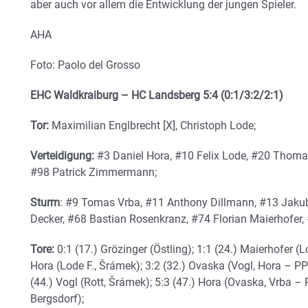
aber auch vor allem die Entwicklung der jungen Spieler.
AHA
Foto: Paolo del Grosso
EHC Waldkraiburg – HC Landsberg 5:4 (0:1/3:2/2:1)
Tor:
Maximilian Englbrecht [X], Christoph Lode;
Verteidigung:
#3 Daniel Hora, #10 Felix Lode, #20 Thoma
#98 Patrick Zimmermann;
Sturm
: #9 Tomas Vrba, #11 Anthony Dillmann, #13 Jaku
Decker, #68 Bastian Rosenkranz, #74 Florian Maierhofer, 
Tore:
0:1 (17.) Grözinger (Östling); 1:1 (24.) Maierhofer (Lo
Hora (Lode F., Šrámek); 3:2 (32.) Ovaska (Vogl, Hora – PP1)
(44.) Vogl (Rott, Šrámek); 5:3 (47.) Hora (Ovaska, Vrba – P
Bergsdorf);