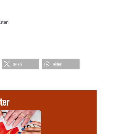
uten
teilen
teilen
ter