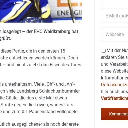
n losgelegt – der EHC Waldkraiburg hat
grüßt.
Mit der Nu
iese Partie, die in den ersten 15
erklären Sie 
ätte entschieden werden können. Doch
und Verarbeit
t – und nicht zuletzt das Eisen des Tores
diese Website
Informationen
s unterhaltsam. Viele „Oh“- und „Ah“-
Datenschutze
auch viele Landsberg Schlachtenbummler
hier auch un
ie Gäste, die das erste Mal etwas
Veröffentlic
 Strafe gegen die Löwen, war es Lars
te und zum 0:1 Pausenstand vollendete.
utlich ausgeglichener als noch der erste