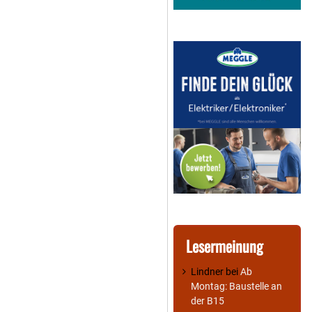
Lesermeinung
Lindner
bei
Ab
Montag: Baustelle an
der B15