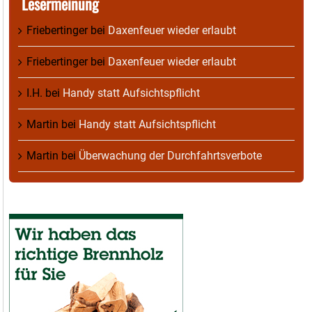
Lesermeinung
Friebertinger
bei
Daxenfeuer wieder erlaubt
Friebertinger
bei
Daxenfeuer wieder erlaubt
I.H.
bei
Handy statt Aufsichtspflicht
Martin
bei
Handy statt Aufsichtspflicht
Martin
bei
Überwachung der Durchfahrtsverbote