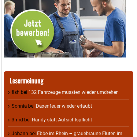
Lesermeinung
fish
bei
132 Fahrzeuge mussten wieder umdrehen
Sonnia
bei
Daxenfeuer wieder erlaubt
3mrd
bei
Handy statt Aufsichtspflicht
Johann
bei
Ebbe im Rhein – grauebraune Fluten im