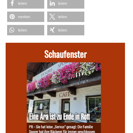
teilen
teilen
merken
teilen
teilen
teilen
Schaufenster