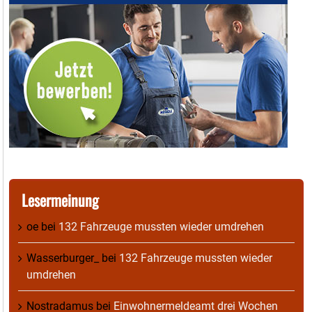
Lesermeinung
oe
bei
132 Fahrzeuge mussten wieder umdrehen
Wasserburger_
bei
132 Fahrzeuge mussten wieder
umdrehen
Nostradamus
bei
Einwohnermeldeamt drei Wochen