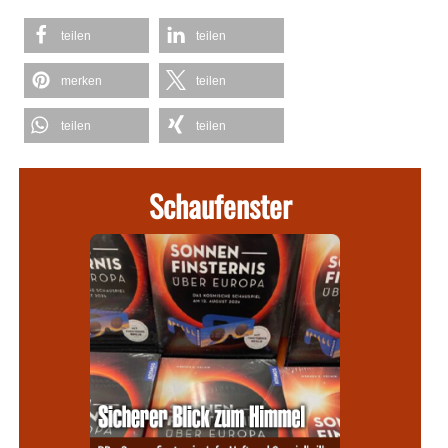
teilen
teilen
merken
teilen
teilen
teilen
Schaufenster