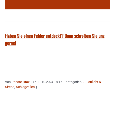
Haben Sie einen Fehler entdeckt? Dann schreiben Sie uns
gerne!
Von
Renate Drax
|
Fr. 11.10.2024 - 8:17
|
Kategorien:
.
,
Blaulicht &
Sirene
,
Schlagzeilen
|