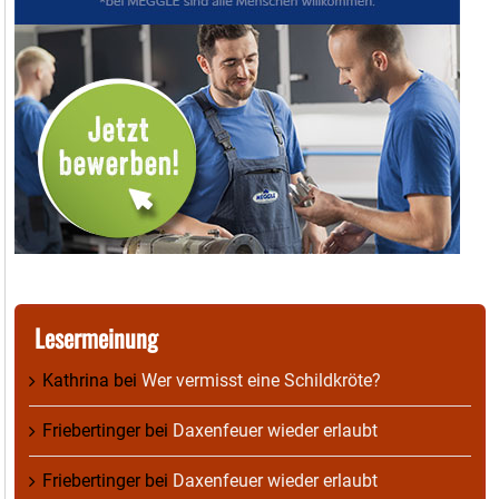
Lesermeinung
Kathrina
bei
Wer vermisst eine Schildkröte?
Friebertinger
bei
Daxenfeuer wieder erlaubt
Friebertinger
bei
Daxenfeuer wieder erlaubt