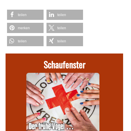
teilen
teilen
merken
teilen
teilen
teilen
Schaufenster