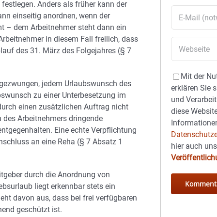
festlegen. Anders als früher kann der
ann einseitig anordnen, wenn der
t – dem Arbeitnehmer steht dann ein
beitnehmer in diesem Fall freilich, dass
Ablauf des 31. März des Folgejahres (§ 7
Mit der Nu
ht gezwungen, jedem Urlaubswunsch des
erklären Sie 
ubswunsch zu einer Unterbesetzung im
und Verarbeit
urch einen zusätzlichen Auftrag nicht
diese Website
h des Arbeitnehmers dringende
Informationen
entgegenhalten. Eine echte Verpflichtung
Datenschutze
nschluss an eine Reha (§ 7 Absatz 1
hier auch un
Veröffentlic
eitgeber durch die Anordnung von
ebsurlaub liegt erkennbar stets ein
eht davon aus, dass bei frei verfügbaren
end geschützt ist.