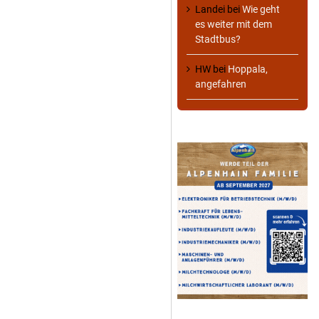
Landei
bei
Wie geht
es weiter mit dem
Stadtbus?
HW
bei
Hoppala,
angefahren