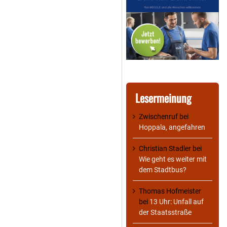
Lesermeinung
Zwischenruf
bei
Hoppala, angefahren
Christian Stadler
bei
Wie geht es weiter mit
dem Stadtbus?
Thomas Hofmeister
bei
13 Uhr: Unfall auf
der Staatsstraße