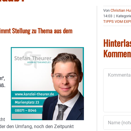
Von
Christian H
14:03
|
Kategori
TIPPS VOM EX
immt Stellung zu Thema aus dem
Hinterla
Kommen
Kommentar
n“,
iß.
cht
eder den Umfang, noch den Zeitpunkt