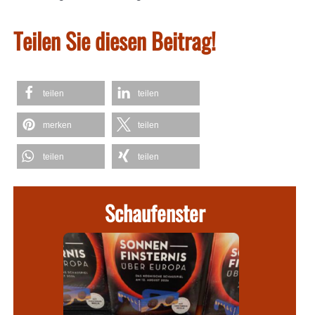
Teilen Sie diesen Beitrag!
teilen
teilen
merken
teilen
teilen
teilen
Schaufenster