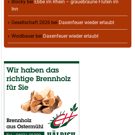
Blocky
bei
Ebbe im Rhein – grauebraune Fluten im
Inn
Gesellschaft 2026
bei
Daxenfeuer wieder erlaubt
Woidbauer
bei
Daxenfeuer wieder erlaubt