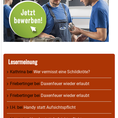
Lesermeinung
Kathrina
bei
Wer vermisst eine Schildkröte?
Friebertinger
bei
Daxenfeuer wieder erlaubt
Friebertinger
bei
Daxenfeuer wieder erlaubt
I.H.
bei
Handy statt Aufsichtspflicht