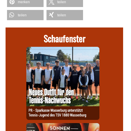
merken
teilen
teilen
teilen
Schaufenster