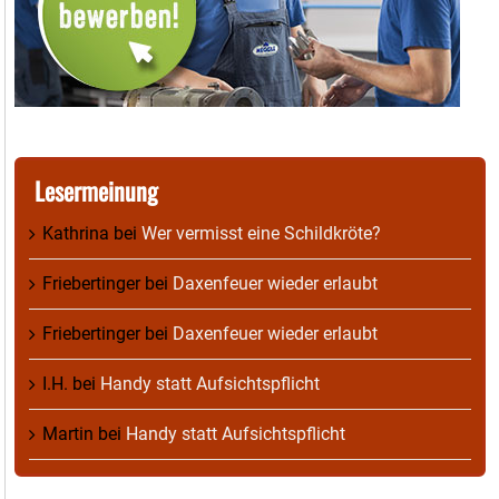
Lesermeinung
Kathrina
bei
Wer vermisst eine Schildkröte?
Friebertinger
bei
Daxenfeuer wieder erlaubt
Friebertinger
bei
Daxenfeuer wieder erlaubt
I.H.
bei
Handy statt Aufsichtspflicht
Martin
bei
Handy statt Aufsichtspflicht