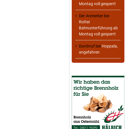
Montag voll gesperrt
Der Anmerker
bei
Rotter
Bahnunterführung ab
Montag voll gesperrt
Durchruf
bei
Hoppala,
angefahren