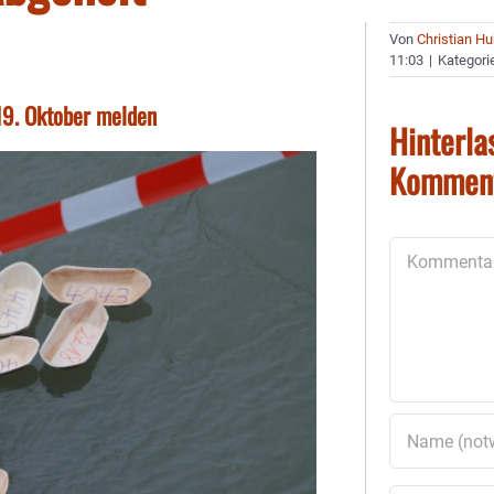
Von
Christian H
11:03
|
Kategori
19. Oktober melden
Hinterla
Kommen
Kommentar