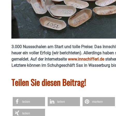
3.000 Nussschalen am Start und tolle Preise: Das Innsch
heuer ein voller Erfolg (wir berichteten). Allerdings haben
gemeldet. Auf der Internetseite
www.innschifferl.de
stehe
Letztere können im Schuhgeschäft Sax in Wasserburg bis
Teilen Sie diesen Beitrag!
teilen
teilen
merken
teilen