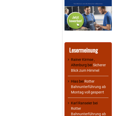
Lesermeinung
Rainer Kirmse ,
Altenburg
bei
Sicherer
Blick zum Himmel
Hias
bei
Rotter
Bahnunterführung ab
Montag voll gesperrt
Karl Ranseier
bei
Rotter
Bahnunterführung ab