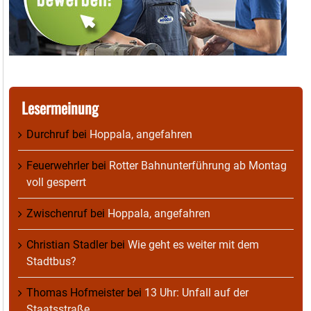
Lesermeinung
Durchruf
bei
Hoppala, angefahren
Feuerwehrler
bei
Rotter Bahnunterführung ab Montag
voll gesperrt
Zwischenruf
bei
Hoppala, angefahren
Christian Stadler
bei
Wie geht es weiter mit dem
Stadtbus?
Thomas Hofmeister
bei
13 Uhr: Unfall auf der
Staatsstraße