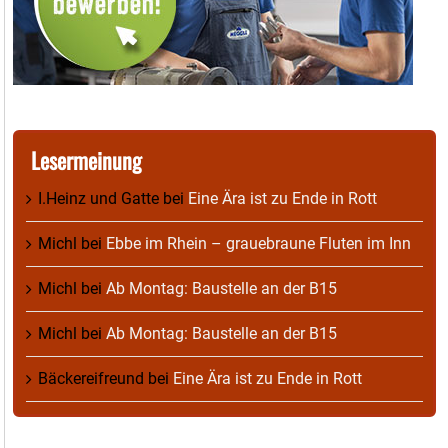
Lesermeinung
I.Heinz und Gatte
bei
Eine Ära ist zu Ende in Rott
Michl
bei
Ebbe im Rhein – grauebraune Fluten im Inn
Michl
bei
Ab Montag: Baustelle an der B15
Michl
bei
Ab Montag: Baustelle an der B15
Bäckereifreund
bei
Eine Ära ist zu Ende in Rott