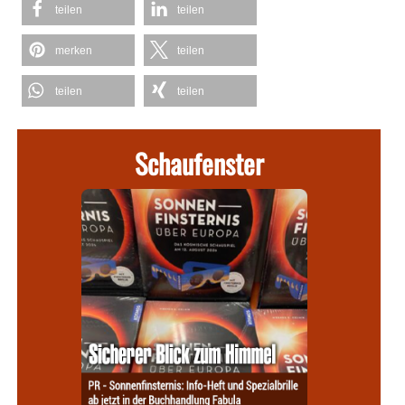
teilen
teilen
merken
teilen
teilen
teilen
Schaufenster