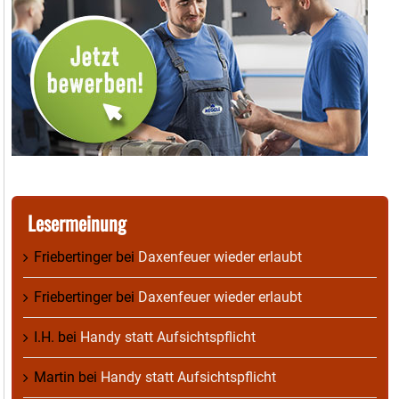
Lesermeinung
Friebertinger
bei
Daxenfeuer wieder erlaubt
Friebertinger
bei
Daxenfeuer wieder erlaubt
I.H.
bei
Handy statt Aufsichtspflicht
Martin
bei
Handy statt Aufsichtspflicht