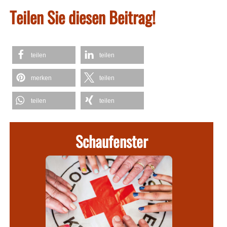
Teilen Sie diesen Beitrag!
teilen
teilen
merken
teilen
teilen
teilen
Schaufenster