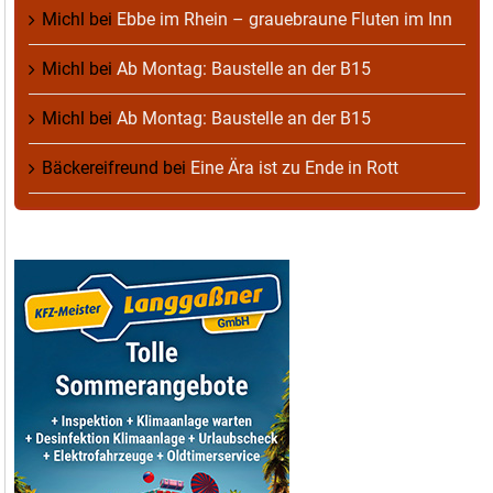
Michl
bei
Ebbe im Rhein – grauebraune Fluten im Inn
Michl
bei
Ab Montag: Baustelle an der B15
Michl
bei
Ab Montag: Baustelle an der B15
Bäckereifreund
bei
Eine Ära ist zu Ende in Rott