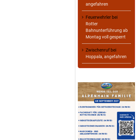
angefahren
Feuerwehrler
bei
Rotter
Bahnunterführung ab
Montag voll gesperrt
Zwischenruf
bei
Hoppala, angefahren