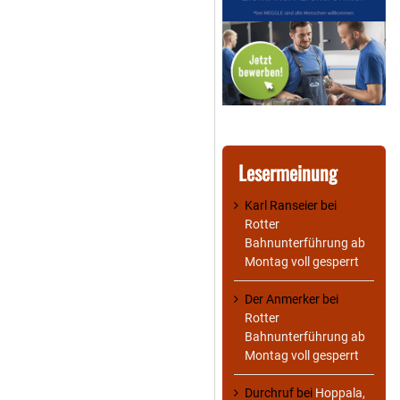
Lesermeinung
Karl Ranseier
bei
Rotter
Bahnunterführung ab
Montag voll gesperrt
Der Anmerker
bei
Rotter
Bahnunterführung ab
Montag voll gesperrt
Durchruf
bei
Hoppala,