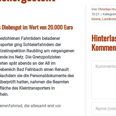
Von
Christian H
10:21
|
Kategori
Sirene
,
Landkrei
s Diebesgut im Wert von 20.000 Euro
Hinterla
gestohlenen Fahrrädern beladener
Kommen
nsporter ging Schleierfahndern der
izeiinspektion Raubling am vergangenen
de ins Netz. Die Grenzpolizisten
ierten spät abends an der A8 im
Kommentar
bereich Bad Feilnbach einen Renault
Nachdem sie die Personaldokumente des
überprüft hatten, nahmen die Beamten
fläche des Kleintransporters in
hein.
rrenfahrrad, die allesamt erst vor