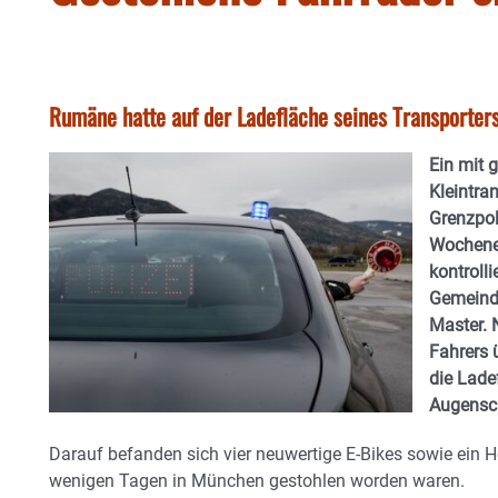
Rumäne hatte auf der Ladefläche seines Transporter
Ein mit 
Kleintra
Grenzpol
Wochenen
kontroll
Gemeinde
Master. 
Fahrers 
die Lade
Augensc
Darauf befanden sich vier neuwertige E-Bikes sowie ein He
wenigen Tagen in München gestohlen worden waren.