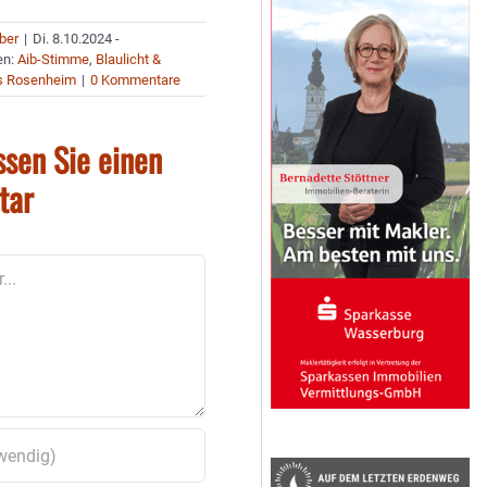
uber
|
Di. 8.10.2024 -
en:
Aib-Stimme
,
Blaulicht &
s Rosenheim
|
0 Kommentare
ssen Sie einen
tar