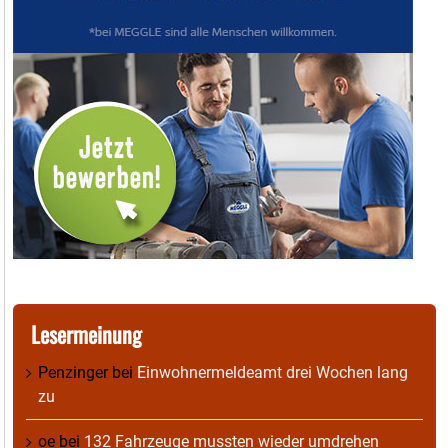
Lesermeinung
Penzinger
bei
Einwohnermeldeamt drei Wochen lang
zu
oe
bei
132 Fahrzeuge mussten wieder umdrehen