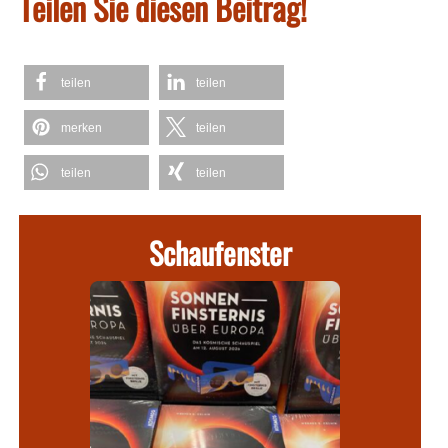
Teilen Sie diesen Beitrag!
teilen
teilen
merken
teilen
teilen
teilen
Schaufenster