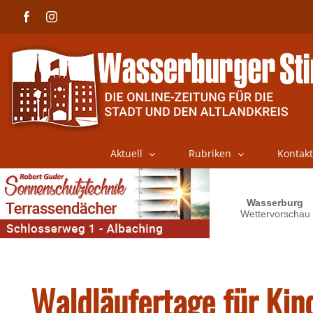
Skip
Facebook
Instagram
to
content
Aktuell
Rubriken
Kontakt
Waldläufertage für Kin