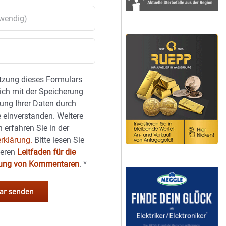
tzung dieses Formulars
sich mit der Speicherung
ung Ihrer Daten durch
 einverstanden. Weitere
 erfahren Sie in der
rklärung.
Bitte lesen Sie
seren
Leitfaden für die
hung von Kommentaren
.
*