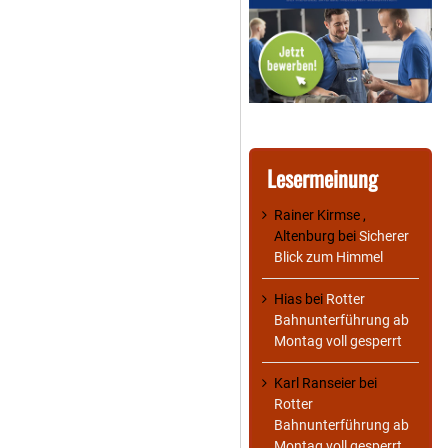
Lesermeinung
Rainer Kirmse ,
Altenburg
bei
Sicherer
Blick zum Himmel
Hias
bei
Rotter
Bahnunterführung ab
Montag voll gesperrt
Karl Ranseier
bei
Rotter
Bahnunterführung ab
Montag voll gesperrt