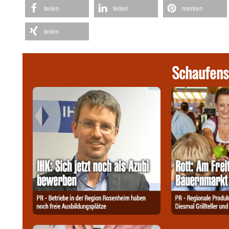
teilen
teilen
merken
teilen
Schaufens