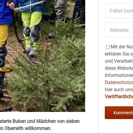
Mit der Nu
erklären Sie 
und Verarbeit
diese Website
Informationen
Datenschutze
hier auch un
Veröffentlic
geisterte Buben und Mädchen von sieben
in Oberreith willkommen.