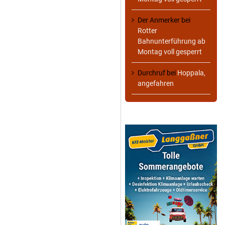
Der Anmerker
bei
Rotter
Bahnunterführung ab
Montag voll gesperrt
Durchruf
bei
Hoppala,
angefahren