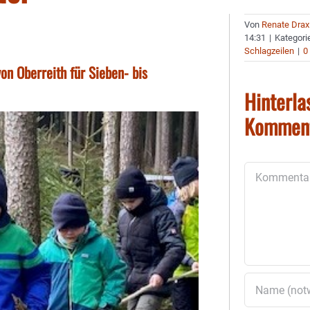
Von
Renate Drax
14:31
|
Kategori
Schlagzeilen
|
0
on Oberreith für Sieben- bis
Hinterla
Kommen
Kommentar