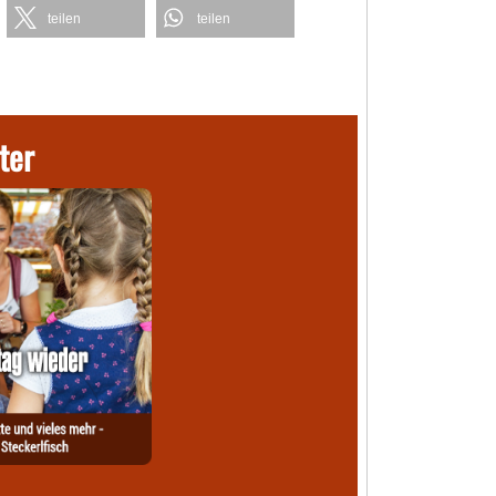
teilen
teilen
ter