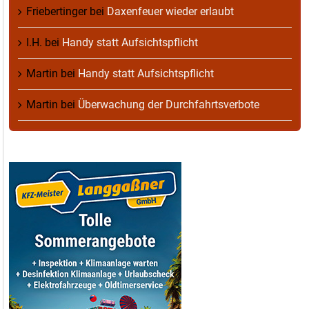
Friebertinger
bei
Daxenfeuer wieder erlaubt
I.H.
bei
Handy statt Aufsichtspflicht
Martin
bei
Handy statt Aufsichtspflicht
Martin
bei
Überwachung der Durchfahrtsverbote