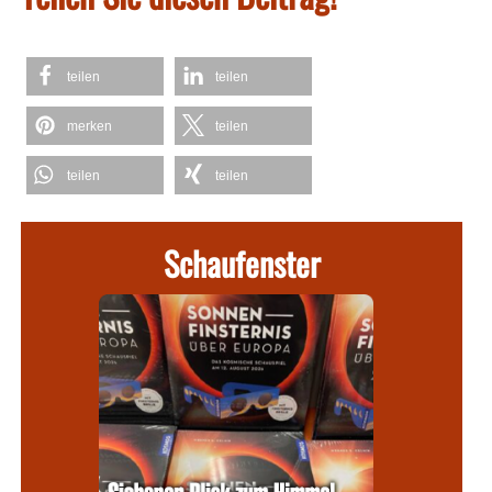
teilen
teilen
merken
teilen
teilen
teilen
Schaufenster