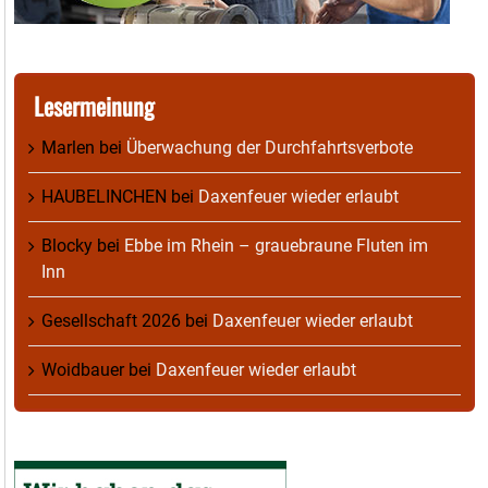
Lesermeinung
Marlen
bei
Überwachung der Durchfahrtsverbote
HAUBELINCHEN
bei
Daxenfeuer wieder erlaubt
Blocky
bei
Ebbe im Rhein – grauebraune Fluten im
Inn
Gesellschaft 2026
bei
Daxenfeuer wieder erlaubt
Woidbauer
bei
Daxenfeuer wieder erlaubt