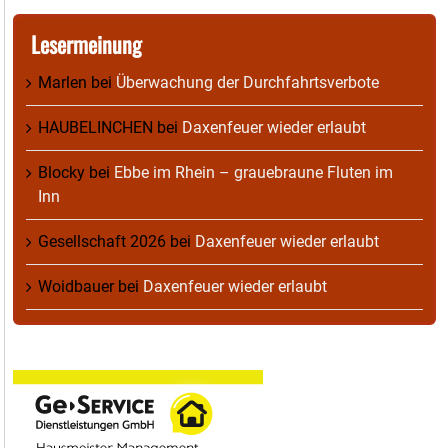
Lesermeinung
Marlen
bei
Überwachung der Durchfahrtsverbote
HAUBELINCHEN
bei
Daxenfeuer wieder erlaubt
Blocky
bei
Ebbe im Rhein – grauebraune Fluten im
Inn
Gesellschaft 2026
bei
Daxenfeuer wieder erlaubt
Woidbauer
bei
Daxenfeuer wieder erlaubt