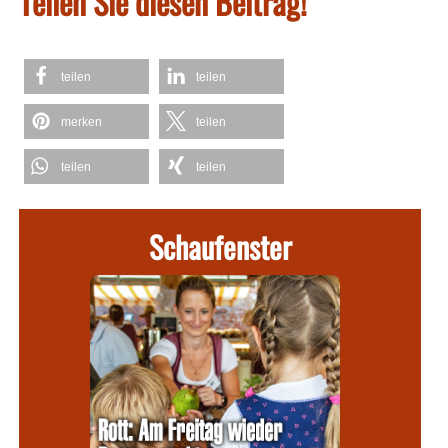
Teilen Sie diesen Beitrag!
teilen
teilen
merken
teilen
teilen
teilen
Schaufenster