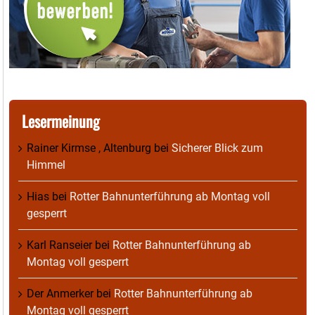
Lesermeinung
Rainer Kirmse , Altenburg
bei
Sicherer Blick zum
Himmel
Hias
bei
Rotter Bahnunterführung ab Montag voll
gesperrt
Karl Ranseier
bei
Rotter Bahnunterführung ab
Montag voll gesperrt
Der Anmerker
bei
Rotter Bahnunterführung ab
Montag voll gesperrt