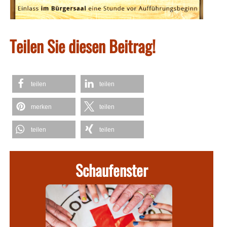
Teilen Sie diesen Beitrag!
teilen
teilen
merken
teilen
teilen
teilen
Schaufenster