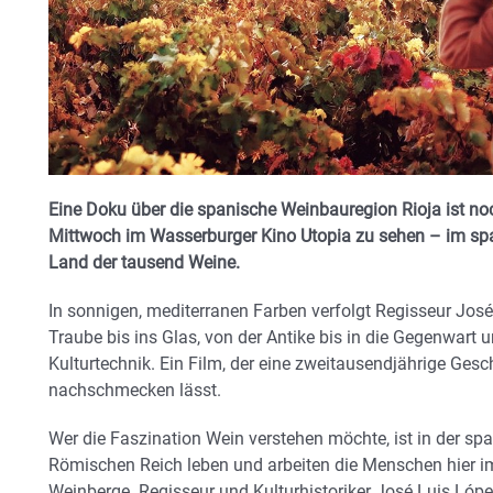
Eine Doku über die spanische Weinbauregion Rioja ist n
Mittwoch im Wasserburger Kino Utopia zu sehen – im span
Land der tausend Weine.
In sonnigen, mediterranen Farben verfolgt Regisseur Jos
Traube bis ins Glas, von der Antike bis in die Gegenwart u
Kulturtechnik. Ein Film, der eine zweitausendjährige Ges
nachschmecken lässt.
Wer die Faszination Wein verstehen möchte, ist in der sp
Römischen Reich leben und arbeiten die Menschen hier im
Weinberge. Regisseur und Kulturhistoriker José Luis Lópe