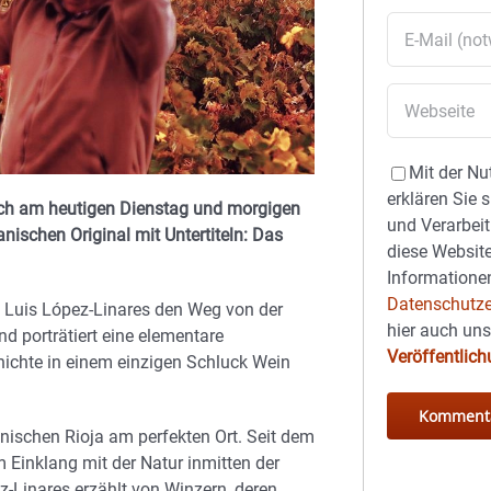
Mit der Nu
erklären Sie 
och am heutigen Dienstag und morgigen
und Verarbeit
ischen Original mit Untertiteln: Das
diese Website
Informationen
Datenschutze
é Luis López-Linares den Weg von der
hier auch un
nd porträtiert eine elementare
Veröffentlic
chichte in einem einzigen Schluck Wein
anischen Rioja am perfekten Ort. Seit dem
 Einklang mit der Natur inmitten der
z-Linares erzählt von Winzern, deren