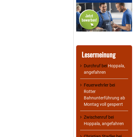
Lesermeinung
Durchruf
bei
Hoppala,
angefahren
Feuerwehrler
bei
Rotter
Bahnunterführung ab
Montag voll gesperrt
Zwischenruf
bei
Hoppala, angefahren
Christian Stadler
bei