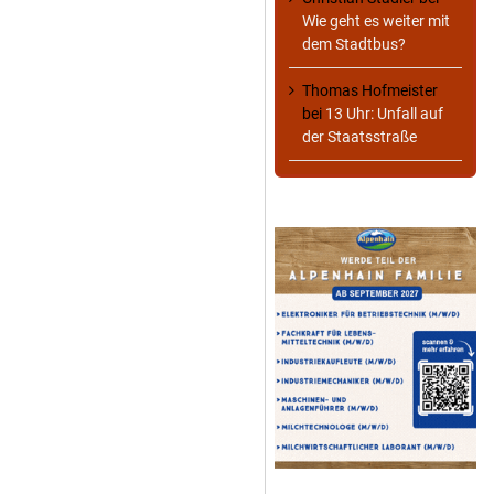
Wie geht es weiter mit
dem Stadtbus?
Thomas Hofmeister
bei
13 Uhr: Unfall auf
der Staatsstraße