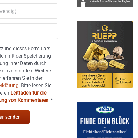
tzung dieses Formulars
sich mit der Speicherung
ung Ihrer Daten durch
 einverstanden. Weitere
 erfahren Sie in der
rklärung.
Bitte lesen Sie
seren
Leitfaden für die
hung von Kommentaren
.
*