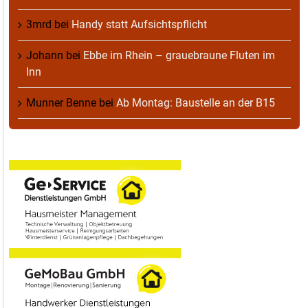
3mrd
bei
Handy statt Aufsichtspflicht
Johann
bei
Ebbe im Rhein – grauebraune Fluten im
Inn
Munner Benne
bei
Ab Montag: Baustelle an der B15