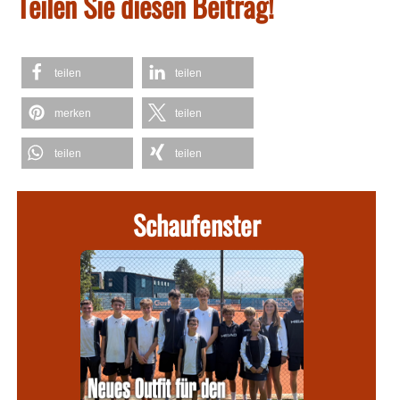
Teilen Sie diesen Beitrag!
teilen
teilen
merken
teilen
teilen
teilen
Schaufenster