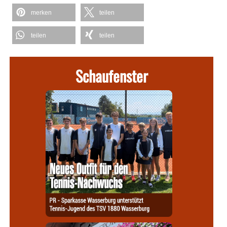
merken
teilen
teilen
teilen
Schaufenster