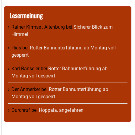
Lesermeinung
Rainer Kirmse , Altenburg
bei
Sicherer Blick zum
Himmel
Hias
bei
Rotter Bahnunterführung ab Montag voll
gesperrt
Karl Ranseier
bei
Rotter Bahnunterführung ab
Montag voll gesperrt
Der Anmerker
bei
Rotter Bahnunterführung ab
Montag voll gesperrt
Durchruf
bei
Hoppala, angefahren